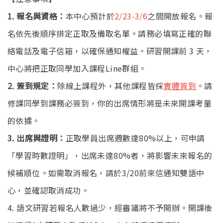
1. 報名與資格：
本中心預計於
2/23-3/6
之間開放報名。報
名依先後順序排定正取及備取名單。請務必填寫正確的聯
絡電話及電子信箱，以確保通知權益。研習開課前 3 天，
中心將把正取同學加入課程Line群組。
2. 簽到規定：
除線上課程外，其他課程皆採
實體簽到
。請
修課同學到課務必簽到，你的出席情形將是未來開課考量
的依據。
3. 出席與證明：
正取學員出席週數達80%以上，可申請
「學習時數證明」，出席未達80%者，將影響未來報名的
候補順位。如需取消報名，請於3/20前來信通知雙語中
心，並確認取消成功。
4. 語文研習若報名人數過少，經審議將不予開辦。開課後