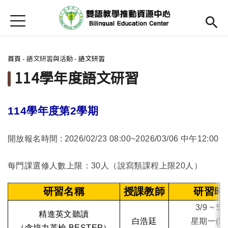
Jump to Main content
Jump to Navigation
首頁
Open submenu (關於中心)
關於中心
您在這裡
首頁
-
語文研習與活動
-
語文研習
最新消息
114學年度語文研習
Open submenu (教師專區)
教師專區
Open submenu (學生專區)
學生專區
114
學年度第2學期
Open submenu (語文研習與活動)
語文研習與活動
開放報名時間 :
2026/02/23 08:00~2026/03/06
午
12:00
中
法規辦法與申請表
每門課選修人數上限：30人（說寫類課程上限20人）
English
(link is external)
研習名稱
授課教師
研習時
3/9 ~ 5/
精進英文聽讀
白浩廷
星期一(Mo
（含培力英檢 BESTEP）