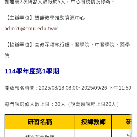
如連續2次研習人數低於5人，中心將視情況停辦。
【主辦單位】雙語教學推動資源中心
(link is external)
adm26@cmu.edu.tw
【協辦單位】高教深耕執行處、醫學院、中醫學院、藥學
院
114
學年度第1學期
開放報名時間 :
2025/08/18 08:00~2025/09/26
下午
11:59
每門課選修人數上限：30人（說寫類課程上限20人）
研習名稱
授課教師
研
9/8 