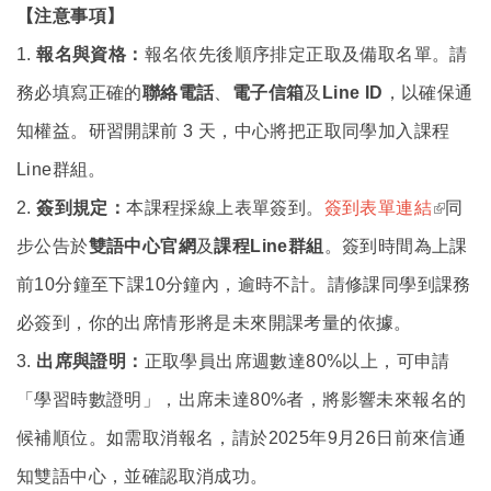
【注意事項】
1.
報名與資格：
報名依先後順序排定正取及備取名單。請
務必填寫正確的
聯絡電話
、
電子信箱
及
Line ID
，以確保通
知權益。研習開課前 3 天，中心將把正取同學加入課程
Line群組。
(link is
2.
簽到規定：
本課程採線上表單簽到。
簽到表單連結
同
externa
步公告於
雙語中心官網
及
課程Line群組
。簽到時間為上課
前10分鐘至下課10分鐘內，逾時不計。請修課同學到課務
必簽到，你的出席情形將是未來開課考量的依據。
3.
出席與證明：
正取學員出席週數達80%以上，可申請
「學習時數證明」，出席未達80%者，將影響未來報名的
候補順位。如需取消報名，請於2025年9月26日前來信通
知雙語中心，並確認取消成功。