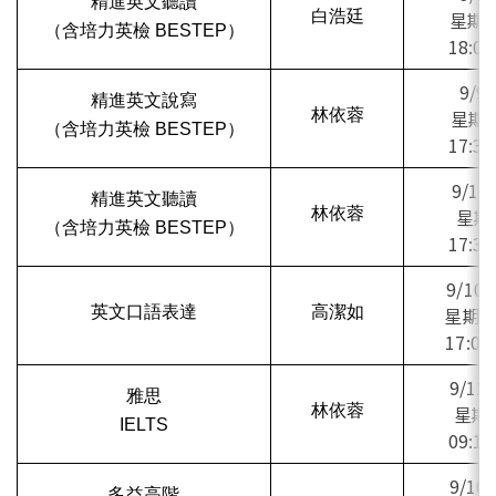
精進英文聽讀
白浩廷
星期一
（含培力英檢
BESTEP
）
18:00 
9/9 
精進英文說寫
林依蓉
星期二
（含培力英檢
BESTEP
）
17:30 
9/12 
精進英文聽讀
林依蓉
星期五
（含培力英檢
BESTEP
）
17:30 
9/10 
英文口語表達
高潔如
星期三
17:05 
9/12 
雅思
林依蓉
星期五
IELTS
09:10 
9/10 
多益高階