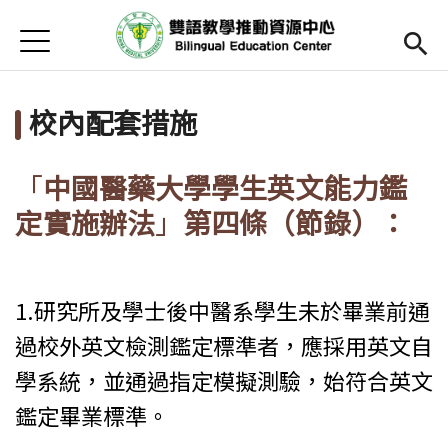
Jump to Main content
Jump to Navigation
首頁
Open submenu (關於中心)
關於中心
校內配套措施
最新消息
Open submenu (教師專區)
教師專區
「
中國醫藥大學學生英文能力鑑
定實施辦法
」
第四條（節錄）：
Open submenu (學生專區)
學生專區
Open submenu (語文研習與活動)
語文研習與活動
1.研究所及學士後中醫系學生未於畢業前通
法規辦法與申請表
過校外英文檢測鑑定標準者，應採用英文自
English
(link is external)
學系統，並通過指定模擬測驗，始符合英文
鑑定畢業標準。