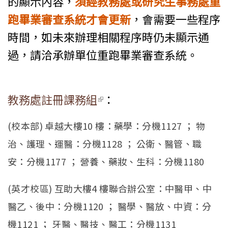
的顯示內容，
須經教務處或研究生事務處重
跑畢業審查系統才會更新
，會需要一些程序
時間，如未來辦理相關程序時仍未顯示通
過，請洽承辦單位重跑畢業審查系統。
教務處註冊課務組
(link is external)
：
(校本部) 卓越大樓10 樓：藥學：分機1127 ； 物
治、護理、運醫：分機1128 ； 公衛、醫管、職
安：分機1177 ； 營養、藥妝、生科：分機1180
(英才校區) 互助大樓4 樓聯合辦公室：中醫甲、中
醫乙、後中：分機1120 ； 醫學、醫放、中資：分
機1121 ； 牙醫、醫技、醫工：分機1131