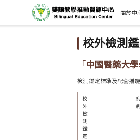
關於中
校外檢測鑑
「
中國醫藥大學
檢測鑑定標準及配套措
校
外
檢
測
鑑
定