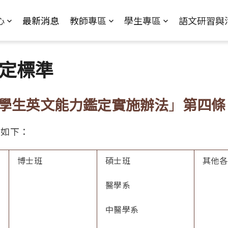
Jump to Main content
Jump to Navigation
心
最新消息
教師專區
學生專區
語文研習與
定標準
學生英文能力鑑定實施辦法
」
第四條
施如下：
系
博士班
碩士班
其他各
別
醫學系
中醫學系