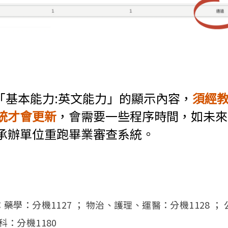
「基本能力:英文能力」的顯示內容，
須經
統才會更新
，會需要一些程序時間，如未來
承辦單位重跑畢業審查系統。
ink is external)
：
樓：藥學：分機1127 ； 物治、護理、運醫：分機1128 
科：分機1180