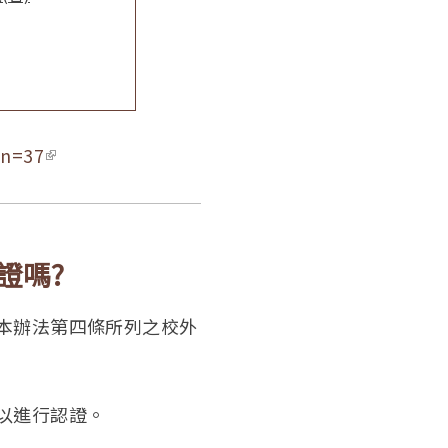
sn=37
(link is external)
證嗎?
本辦法第四條所列之校外
以進行認證。