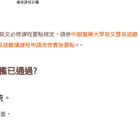
英文必修課程要點規定，請參
中國醫藥大學英文暨英語聽
(link is external)
英語聽講課程申請改修實施要點
。
檻已通過?
統。
頁面。