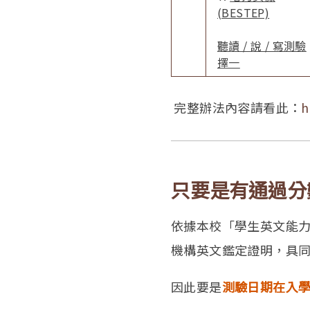
(BESTEP)
聽讀 / 說 / 寫測驗
擇一
完整辦法內容請看此：
h
只要是有通過分
依據本校「學生英文能
機構英文鑑定證明，具
因此要是
測驗日期在入