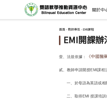
關於中
您在這裡
首頁
-
教師專區
-
EMI課程
EMI開課辦
〈中國醫
壹、法規依據：
貳、教師申請開授EMI課
一、於母語為英語或相
二、取得EMI 授課培