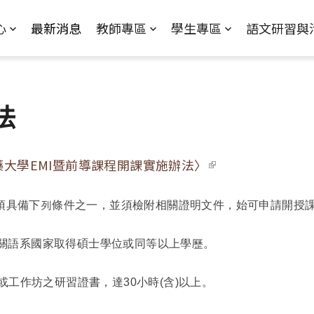
Jump to Main content
Jump to Navigation
心
最新消息
教師專區
學生專區
語文研習與
法
藥大學EMI暨前導課程開課實施辦法〉
(link is external)
程須具備下列條件之一，並須檢附相關證明文件，始可申請開授
關語系國家取得碩士學位或同等以上學歷。
訓或工作坊之研習證書，達30小時(含)以上。