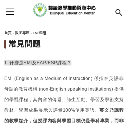
Jump to Main content
Jump to Navigation
首頁
Open submenu (關於中心)
關於中心
您在這裡
首頁
-
教師專區
-
EMI課程
最新消息
常見問題
Open submenu (教師專區)
教師專區
Open submenu (學生專區)
學生專區
1.
什麼是EMI及EAP/ESP課程？
Open submenu (語文研習與活動)
語文研習與活動
EMI (English as a Medium of Instruction)
係指在英語非
法規辦法與申請表
母語的教育機構 (non-English speaking institutions) 提供
的學習課程，其內容的傳遞、師生互動、學習及學術支持
English
(link is external)
教材、學習成果展示與評量100%使用英語。
英文乃課程
的教學媒介，但授課內容與學習目標仍是學科專業，而非