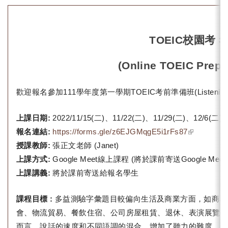
TOEIC
校園考 
(Online TOEIC Prepa
歡迎報名參加111學年度第一學期TOEIC考前準備班(Listening and 
上課日期:
2022/11/15(
二)、11/22(二)、11/29(二)、12/6(
(link is
報名連結:
https://forms.gle/z6EJGMqgE5i1rFs87
external)
授課教師:
張正文老師 (Janet)
上課方式:
Google Meet線上課程 (將於課前寄送Google Mee
上課講義:
將於課前寄送給報名學生
課程目標 :
多益測驗字彙題目較偏向生活及商業方面，如商務
會、物流貿易、餐飲住宿、公司房屋租賃、退休、表演展覽等。
而言，說話的速度和不同語調的混合，增加了聽力的難度。聽力