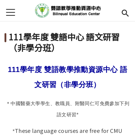
Jump to Main content
Jump to Navigation
首頁
Open submenu (關於中心)
關於中心
111學年度 雙語中心 語文研習
最新消息
（非學分班）
Open submenu (教師專區)
教師專區
Open submenu (學生專區)
學生專區
111
學年度 雙語教學推動資源中心 語
Open submenu (語文研習與活動)
語文研習與活動
文研習（非學分班）
法規辦法與申請表
＊中國醫藥大學學生、教職員、附醫同仁可免費參加下列
English
(link is external)
語文研習*
These language courses are free for CMU
*