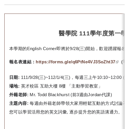
醫學院 111學年度第一學期 E
本學期的English Corner即將於9/28(三)開始，歡迎踴躍
(link i
報名表連結：
https://forms.gle/q6PtNe4VJ3SoZht37
(
可
extern
日期:
111/9/28(
三)~112/1/4(三)，
每週三上午10:10~12:00
場地:
英才校區 互助大樓 8樓 「主動學習教室」
外籍老師:
Mr. Todd Blackhurst (
前3週由Jordan代課)
主題內容:
每週由外籍老師帶領大家用輕鬆互動的方式討論不
您可以學習活用您的英文詞彙, 逐步提升您的英語溝通力。