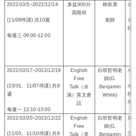
2022/10/5~2022/12/14
多益900分
林依蓉
水
高階班
(11/09
停課) 共10週
老師
卓
樓
6
每週三 09:00-12:00
2022/10/17~2022/12/19
English
白班哲明老
水
Free
師(
G.
(10/31
、11/07停課) 共8
卓
Talk
（水
Benjamin
週
樓
7
湳）英文會
White
)
學
話
每週一 12:10-13:00
2022/10/20~2022/12/22
English
白班哲明老
英
Free
師(
G.
(11/03
、11/10停課) 共8
互
Talk
（英
Benjamin