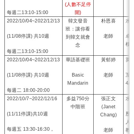
(人數不足停
每週二13:10-15:00
開
)
2022/10/04~2022/12/13
韓文發音
朴恩喜
水
班：
讓你看
(11/08
停課) 共10週
老師
卓
到韓文就會
樓
6
念
每週二13:10-15:00
2022/10/04~2022/12/13
華語基礎班
黃郁婷
英
(11/08
停課) 共10週
Basic
老師
互
Mandarin
4A
每週二 18:00-20:00
2022/10/7~2022/12/16
多益750分
張正文
水
中階班
(Janet
(11/11
停課)共10週
歷
Chang)
人
每週五 13:30-16:30，
老師
教