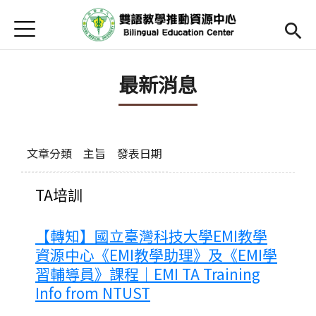
Jump to Main content
Jump to Navigation
首頁
Open submenu (關於中心)
關於中心
最新消息
最新消息
Open submenu (教師專區)
教師專區
Open submenu (學生專區)
學生專區
文章分類
主旨
發表日期
Open submenu (語文研習與活動)
語文研習與活動
TA培訓
法規辦法與申請表
【轉知】國立臺灣科技大學EMI教學
資源中心《EMI教學助理》及《EMI學
English
(link is external)
習輔導員》課程｜EMI TA Training
Info from NTUST