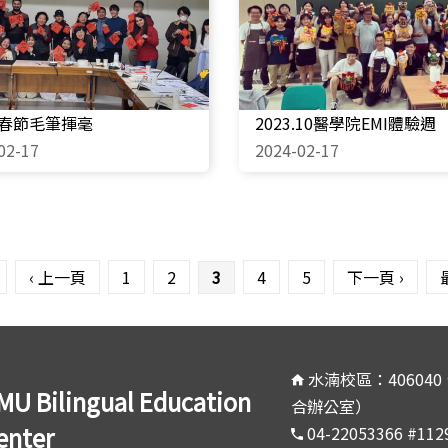
-1春節毛筆揮毫
2023.10醫學院EMI體驗週
02-17
2024-02-17
‹ 上一頁
1
2
3
4
5
下一頁 ›
水湳校區：40604
MU Bilingual Education
合辦公室）
enter
04-22053366 #11