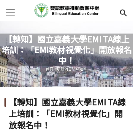
Jump to Main content
Jump to Navigation
首頁
Open submenu (關於中心)
關於中心
最新消息
【轉知】國立嘉義大學EMI TA線上
培訓：「EMI教材視覺化」開放報名
Open submenu (教師專區)
教師專區
您在這裡
中！
Open submenu (學生專區)
學生專區
首頁
-
最新消息
-
TA培訓
Open submenu (語文研習與活動)
語文研習與活動
法規辦法與申請表
【轉知】國立嘉義大學EMI TA線
English
(link is external)
上培訓：「EMI教材視覺化」開
放報名中！