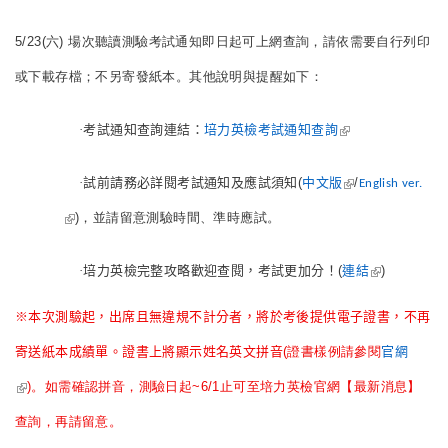
5/23(六) 場次聽讀測驗考試
通知即日起可上網查詢，請依需要自行列印
或下載存檔；
不另寄發紙本。其他說明與提醒如下：
(link is
·
考試通知查詢連結：
培力英檢考試通知查詢
external)
(link is
·
試前請務必詳閱考試通知及應試須知
(
中文版
/
English ver.
external)
(link is external)
)，並請留意測驗時間、準時應試。
(link is
·
培力英檢完整攻略歡迎查閱，考試更加分！
(
連結
)
external)
※本次測驗起，出席且無違規不計分者，將於考後提供電子證書，
不再
寄送紙本成績單。證書上將顯示姓名英文拼音
(證書樣例請參閱
官網
(link is external)
)。如需確認拼音，測驗日起~6/1止可至培力英檢官網【
最新消息】
查詢，再請留意。