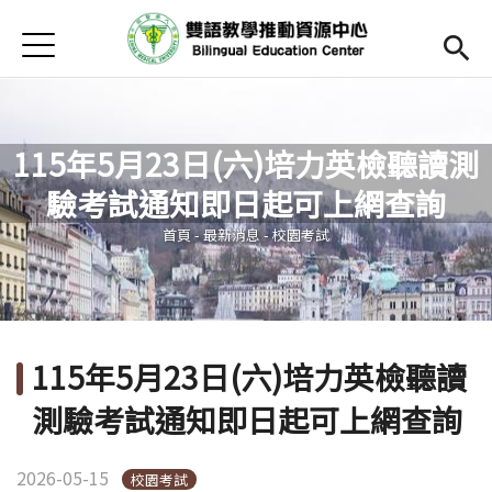
Jump to Main content
Jump to Navigation
首頁
Open submenu (關於中心)
關於中心
最新消息
115年5月23日(六)培力英檢聽讀測
Open submenu (教師專區)
教師專區
驗考試通知即日起可上網查詢
您在這裡
Open submenu (學生專區)
學生專區
首頁
-
最新消息
-
校園考試
Open submenu (語文研習與活動)
語文研習與活動
法規辦法與申請表
115年5月23日(六)培力英檢聽讀
English
(link is external)
測驗考試通知即日起可上網查詢
2026-05-15
校園考試