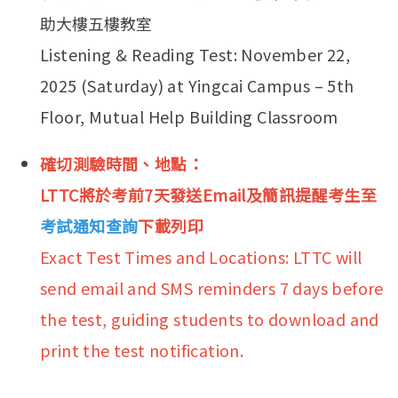
助大樓五樓教室
Listening & Reading Test: November 22,
2025 (Saturday) at Yingcai Campus – 5th
Floor, Mutual Help Building Classroom
確切測驗時間、地點：
LTTC將於考前7天發送Email及簡訊提醒考生至
考試通知查詢
下載列印
Exact Test Times and Locations: LTTC will
send email and SMS reminders 7 days before
the test, guiding students to download and
print the test notification.