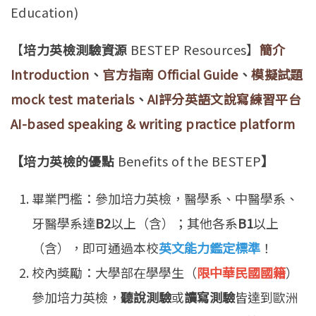
Education)
【
培力英檢測驗資源
BESTEP Resources
】
簡介
Introduction
、
官方指南 Official Guide
、
模擬試題
mock test materials
、
AI評分英語文說寫練習平台
AI-based speaking & writing practice platform
【培力英檢的優點
Benefits of the BESTEP
】
畢業門檻：參加培力英檢，醫學系、中醫學系、
牙醫學系達
B2
以上（含）；其他各系
B1
以上
（含），即可通過本校
英文能力鑑定標準
！
校內獎勵：大學部在學學生（
限中華民國國籍
）
參加培力英檢，
聽說測驗
或
讀寫測驗
皆達到歐洲