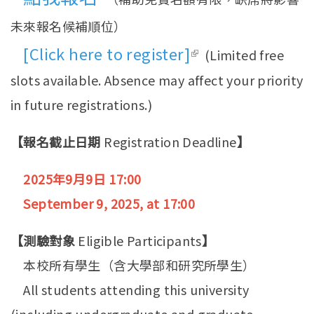
未來報名候補順位）
[Click here to register]
(link is
(Limited free
slots available. Absence may affect your priority
external)
in future registrations.)
【報名截止日期
Registration Deadline
】
2025年9月9日 17:00
September 9, 2025, at 17:00
【測驗對象
Eligible Participants
】
本校所有學生（含大學部和研究所學生）
All students attending this university
(including undergraduate and graduate