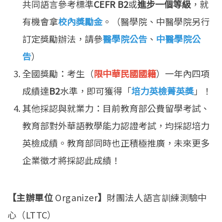
共同語言參考標準
CEFR B2
或
進步一個等級
，就
有機會拿
校內獎勵金
。（醫學院、中醫學院另行
訂定獎勵辦法，請參
醫學院公告
、
中醫學院公
告
）
全國獎勵：考生（
限中華民國國籍
）一年內四項
成績達
B2
水準，即可獲得「
培力英檢菁英獎
」！
其他採認與就業力：目前教育部公費留學考試、
教育部對外華語教學能力認證考試，均採認培力
英檢成績。教育部同時也正積極推廣，未來更多
企業徵才將採認此成績！
【主辦單位
Organizer
】
財團法人語言訓練測驗中
心（LTTC）