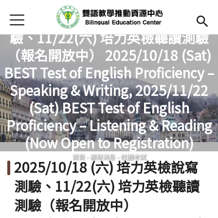
Jump to Main content
Jump to Navigation
首頁
2025/10/18 (六) 培力英檢說寫測
驗、11/22(六) 培力英檢聽讀測驗
Open submenu (關於中心)
關於中心
（報名開放中） 2025/10/18 (Sat)
最新消息
BEST Test of English Proficiency –
Open submenu (教師專區)
教師專區
Speaking & Writing, 2025/11/22
您在這裡
(Sat) BEST Test of English
Open submenu (學生專區)
學生專區
Proficiency – Listening & Reading
Open submenu (語文研習與活動)
語文研習與活動
(Now Open to Registration)
法規辦法與申請表
首頁
-
最新消息
-
校園考試
2025/10/18 (六) 培力英檢說寫
English
(link is external)
測驗、11/22(六) 培力英檢聽讀
測驗（報名開放中）