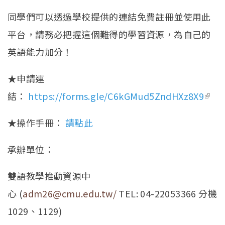
同學們可以透過學校提供的連結免費註冊並使用此
平台，請務必把握這個難得的學習資源，為自己的
英語能力加分！
★申請連
結：
https://forms.gle/C6kGMud5ZndHXz8X9
(link
exte
★操作手冊：
請點此
承辦單位：
雙語教學推動資源中
心 (
adm26@cmu.edu.tw/
TEL: 04-22053366 分機
1029、1129)