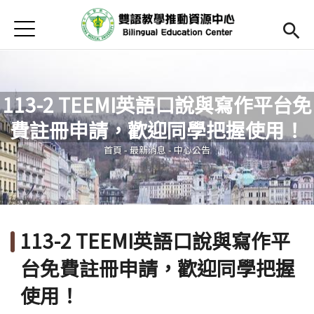
Jump to Main content
Jump to Navigation
首頁
Open submenu (關於中心)
關於中心
最新消息
113-2 TEEMI英語口說與寫作平台免
Open submenu (教師專區)
教師專區
費註冊申請，歡迎同學把握使用！
您在這裡
Open submenu (學生專區)
學生專區
首頁
-
最新消息
-
中心公告
Open submenu (語文研習與活動)
語文研習與活動
法規辦法與申請表
113-2 TEEMI英語口說與寫作平
English
(link is external)
台免費註冊申請，歡迎同學把握
使用！