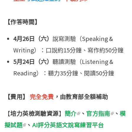
【作答時間】
4月26日（六）
說寫測驗（Speaking &
Writing）：口說約15分鐘、寫作約50分鐘
5月24日（六）
聽讀測驗（Listening &
Reading）：聽力35分鐘、閱讀50分鐘
【費用】
完全免費
，由教育部全額補助
【
培力英檢測驗資源
】
簡介
(link is external)
、
官方指南
(link is
、
模
擬試題
(link is external)
、
AI評分英語文說寫練習平台
externa