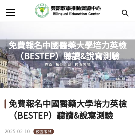
Jump to Main content
Jump to Navigation
首頁
Open submenu (關於中心)
關於中心
最新消息
免費報名中國醫藥大學培力英檢
Open submenu (教師專區)
教師專區
（BESTEP）聽讀&說寫測驗
您在這裡
Open submenu (學生專區)
學生專區
首頁
-
最新消息
-
校園考試
Open submenu (語文研習與活動)
語文研習與活動
法規辦法與申請表
免費報名中國醫藥大學培力英檢
English
(link is external)
（BESTEP）聽讀&說寫測驗
2025-02-10
校園考試