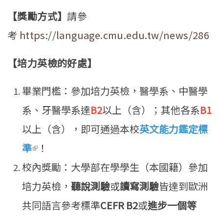
【獎勵方式】
請參
考
https://language.cmu.edu.tw/news/286
【培力英檢的好處】
畢業門檻：參加培力英檢，醫學系、中醫學
系、牙醫學系達
B2
以上（含）；其他各系
B1
以上（含），即可通過本校
英文能力鑑定標
準
(link is external)
！
校內獎勵：大學部在學學生（本國籍）參加
培力英檢，
聽說測驗
或
讀寫測驗
皆達到歐洲
共同語言參考標準
CEFR B2
或
進步一個等