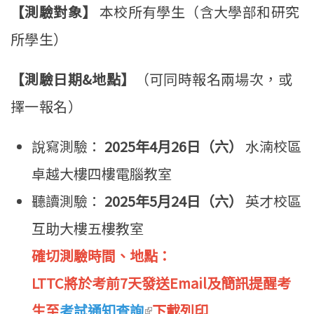
【測驗對象】
本校所有學生（含大學部和研究
所學生）
【測驗日期&地點】
（可同時報名兩場次，或
擇一報名）
說寫測驗：
2025年4月26日（六）
水湳校區
卓越大樓四樓電腦教室
聽讀測驗：
2025年5月24日（六）
英才校區
互助大樓五樓教室
確切測驗時間、地點：
LTTC將於考前7天發送Email及簡訊提醒考
生至
考試通知查詢
(link is external)
下載列印