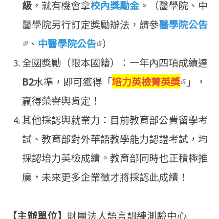
級
，就有機會拿
校內獎勵金
。（醫學院、中
醫學院另行訂定獎勵辦法，請參
醫學院公告
(link is external)
、
中醫學院公告
(link is external)
）
全國獎勵（限本國籍）：一年內四項成績達
B2
水準，即可獲得「
培力英檢菁英獎
(link is
」，
贏得榮譽與肯定！
external
其他採認與就業力：目前教育部公費留學考
試、教育部對外華語教學能力認證考試，均
採認培力英檢成績。教育部同時也正積極推
廣，未來更多企業徵才將採認此成績！
【主辦單位】
財團法人語言訓練測驗中心