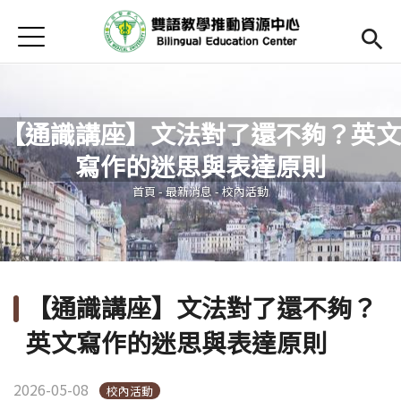
Jump to Main content
Jump to Navigation
首頁
Open submenu (關於中心)
關於中心
最新消息
【通識講座】文法對了還不夠？英文
Open submenu (教師專區)
教師專區
寫作的迷思與表達原則
您在這裡
Open submenu (學生專區)
學生專區
首頁
-
最新消息
-
校內活動
Open submenu (語文研習與活動)
語文研習與活動
法規辦法與申請表
【通識講座】文法對了還不夠？
English
(link is external)
英文寫作的迷思與表達原則
2026-05-08
校內活動