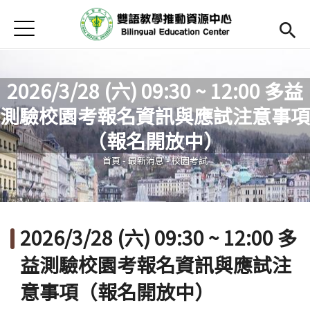
Jump to Main content
Jump to Navigation
首頁
Open submenu (關於中心)
關於中心
最新消息
2026/3/28 (六) 09:30 ~ 12:00 多益
測驗校園考報名資訊與應試注意事項
Open submenu (教師專區)
教師專區
您在這裡
（報名開放中）
Open submenu (學生專區)
學生專區
首頁
-
最新消息
-
校園考試
Open submenu (語文研習與活動)
語文研習與活動
法規辦法與申請表
2026/3/28 (六) 09:30 ~ 12:00 多
English
(link is external)
益測驗校園考報名資訊與應試注
意事項（報名開放中）