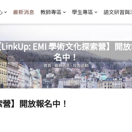
Jump to Main content
Jump to Navigation
心
最新消息
教師專區
學生專區
語文研習與
LinkUp: EMI 學術文化探索營】開
名中！
您在這裡
首頁
-
最新消息
-
校內活動
化探索營】開放報名中！