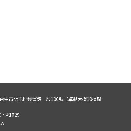
0 台中市北屯區經貿路一段100號（卓越大樓10樓聯
29、#1029
tw