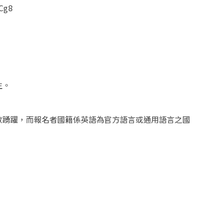
Cg8
生。
數踴躍，而報名者國籍係英語為官方語言或通用語言之國