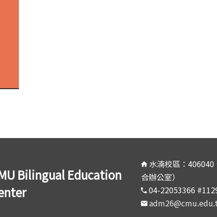
水湳校區：40604
MU Bilingual Education
合辦公室）
enter
04-22053366 #11
adm26@cmu.edu.