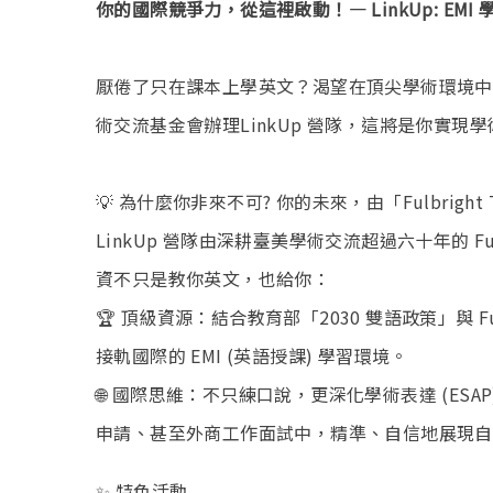
你的國際競爭力，從這裡啟動！— LinkUp: EMI 
厭倦了只在課本上學英文？渴望在頂尖學術環境中自信發言
術交流基金會辦理LinkUp 營隊，這將是你實現
💡 為什麼你非來不可? 你的未來，由「Fulbright
LinkUp 營隊由深耕臺美學術交流超過六十年的 Ful
資不只是教你英文，也給你：
🏆 頂級資源：結合教育部「2030 雙語政策」與 Fu
接軌國際的 EMI (英語授課) 學習環境。
🌐 國際思維：不只練口說，更深化學術表達 (ESA
申請、甚至外商工作面試中，精準、自信地展現自
✨ 特色活動