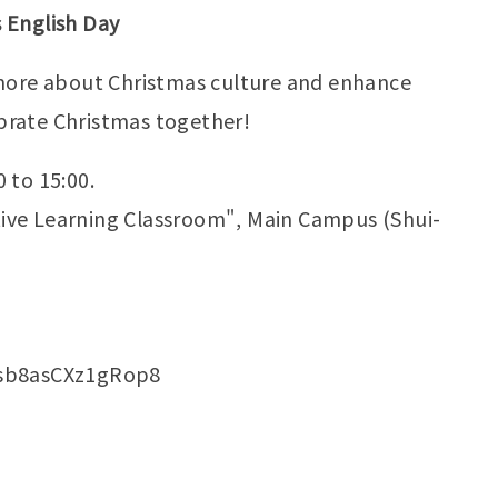
 English Day
 more about Christmas culture and enhance
lebrate Christmas together!
 to 15:00.
ctive Learning Classroom", Main Campus (Shui-
dyfsb8asCXz1gRop8