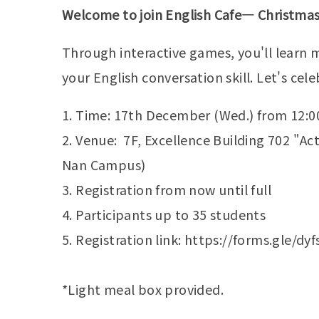
Welcome to join English Cafe— Christmas
Through interactive games, you'll learn
your English conversation skill. Let's ce
1. Time: 17th December (Wed.) from 12:00
2. Venue: 7F, Excellence Building 702 "A
Nan Campus)
3. Registration from now until full
4. Participants up to 35 students
5. Registration link: https://forms.gle/
*Light meal box provided.