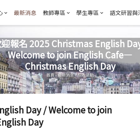
Jump to Main content
Jump to Navigation
心
最新消息
教師專區
學生專區
語文研習與
迎報名 2025 Christmas English Day
Welcome to join English Cafe—
您在這裡
Christmas English Day
首頁
-
最新消息
-
校內活動
ish Day / Welcome to join
English Day