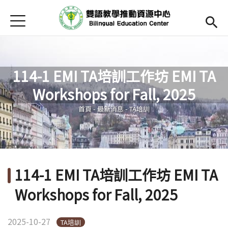
Jump to Main content
Jump to Navigation
首頁
Open submenu (關於中心)
關於中心
最新消息
114-1 EMI TA培訓工作坊 EMI TA
Open submenu (教師專區)
教師專區
Workshops for Fall, 2025
您在這裡
Open submenu (學生專區)
學生專區
首頁
-
最新消息
-
TA培訓
Open submenu (語文研習與活動)
語文研習與活動
法規辦法與申請表
114-1 EMI TA培訓工作坊 EMI TA
English
(link is external)
Workshops for Fall, 2025
2025-10-27
TA培訓