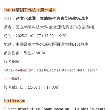
培訓工作坊（第一場）
EMI TA
題目：
跨文化溝通：幫助學生適應英語學術環境
講者：國立朝陽科技大學
航空運務系
彭瑞芝副教授
時間：
二
2025/11/04 (
) 17:30 - 19:30
地點：中國醫藥大學水湳校區關懷大樓
教室
B101
參與對象：學生
/EMI TA
報名網址：
https://webap.cmu.edu.tw/Actregister/act_detail.aspx?
(link is external)
act=4065
報名截止日：
一
前
11/03 (
) 17:00
First Session
Subject:
Intercultural
Communication — Helping Students