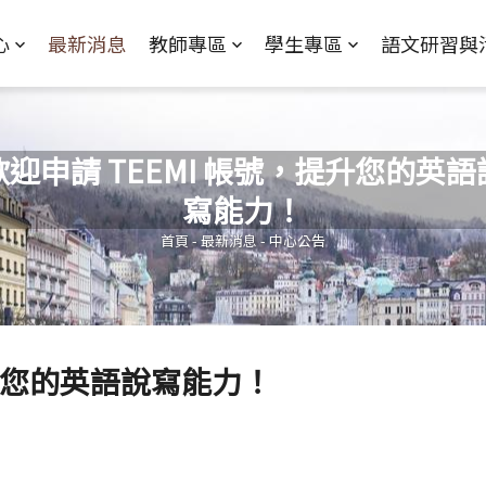
Jump to Main content
Jump to Navigation
心
最新消息
教師專區
學生專區
語文研習與
歡迎申請 TEEMI 帳號，提升您的英語
寫能力！
您在這裡
首頁
-
最新消息
-
中心公告
提升您的英語說寫能力！