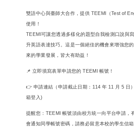
雙語中心與臺師大合作，提供
TEEMI
（
Test of En
使用
！
TEEMI
可讓您透過多樣化的題型自我檢測口說與
升英語表達技巧。這是一個絕佳的機會來增強您的
來的學業發展，皆大有助益！
📌
立即填寫表單申請您的
TEEMI 帳號！
👉
申請連結（申請截止日期：
114 年 11 月 5 
箱登入)
提醒您：
TEEMI 帳號須由校方統一向平台申請，
會通知同學帳號密碼，請務必留意本校的學生信箱