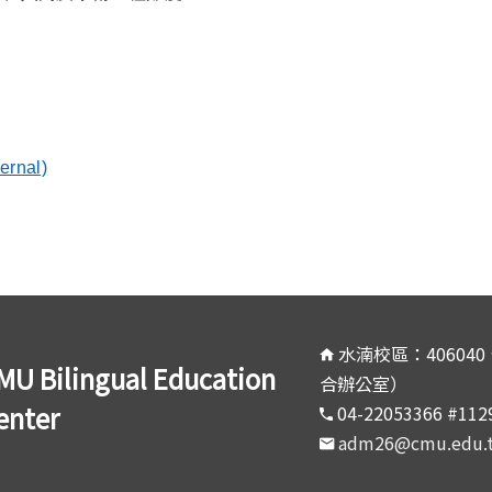
rnal)
ternal)
水湳校區：40604
MU Bilingual Education
合辦公室）
enter
04-22053366 #11
adm26@cmu.edu.