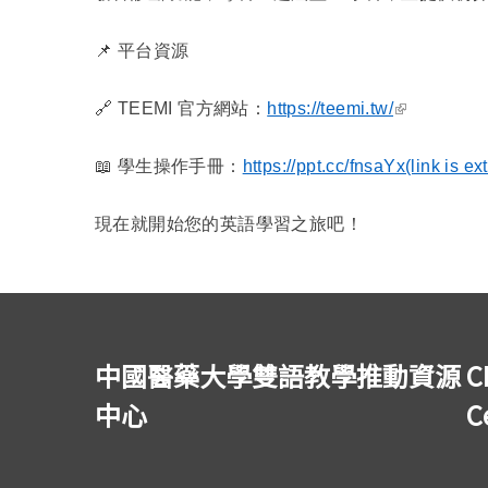
📌
平台資源
(link is exte
🔗
TEEMI
官方網站：
https://teemi.tw/
📖
學生操作手冊：
https://ppt.cc/fnsaYx
(link is ex
現在就開始您的英語學習之旅吧！
中國醫藥大學雙語教學推動資源
C
中心
C