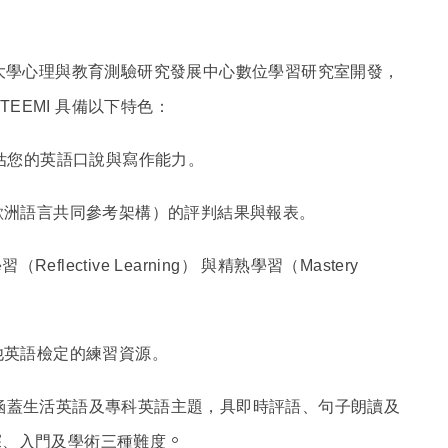
大學心理與教育測驗研究發展中心數位學習研究室開發，
TEEMI 具備以下特色：
評估您的英語口說與寫作能力。
歐洲語言共同參考架構）的評判結果與報表。
學習（
Reflective Learning） 與精熟學習（Mastery
其他英語檢定的練習資源。
涵蓋生活英語及專科英語主題，具即時評語、句子朗讀及
。
探、入門及學術三種難度