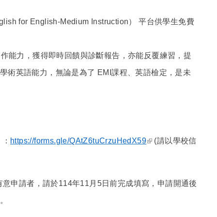
glish for English-Medium Instruction
）
平台供學生免費
寫作能力
，
獲得即時回饋與診斷報告
，
亦能反覆練習
，
提
學術英語能力
，
無論是為了
EMI課程
、
英語檢定
，
是未
(link is
日）：
https://forms.gle/QAtZ6tuCrzuHedX59
(請以學校信
external)
有意申請者，請於114年11月5日前完成填寫，申請開通後
。