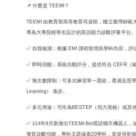
📌
什麼是
TEEMI？
TEEMI
由教育部高等教育司資助，國立臺灣師範
專為大專院校學生設計的英語能力診斷評量平台。
✅
自我檢測：根據
EMI 課程情境與學科內容，
✅
即時回饋：系統自動評分，提供符合
CEFR（
✅
無次數限制：可多次練習單一題組，透過反思
Learning） 進步。
✅
多元用途：可作為
BESTEP（培力英檢）或
✅
114
年
9月新推出TEEMI-Bot英語聊天機器人，
發音診斷功能，專科主題涵蓋20學科，並提供初