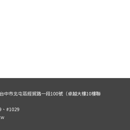
0 台中市北屯區經貿路一段100號（卓越大樓10樓聯
29、#1029
tw