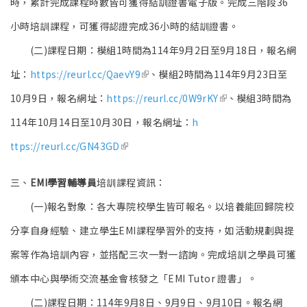
時，
累計完成課程時數皆可獲得結訓證書電子版。
完成三階段36
小時培訓課程，
可獲得認證完成36小時的結訓證書。
(二)課程日期：模組1時間為114年9月2日至9月18日，
報名網
(link is external)
址：
https://reurl.cc/QaevY9
、
模組2時間為114年9月23日至
(link is
10月9日，報名網址：
htt
ps://reurl.cc/0W9rKY
、
模組3時間為
external)
114年10月14日至10月30日，報名網址：
h
(link is external)
ttps://reurl.cc/GN43GD
三、
EMI學習輔導員
培訓課程資訊：
(一)報名對象：各大專院校學生皆可報名。
以培養能回歸院校
分享自身經驗、
建立學生EMI課程學習外的支持，
如活動規劃與提
案等作為培訓內容，並搭配三次一對一諮詢。
完成培訓之學員可獲
頒本中心與學術交流基金會核發之「EMI Tutor 證書」。
(二)課程日期：114年9月8日、9月9日、9月10日。
報名網