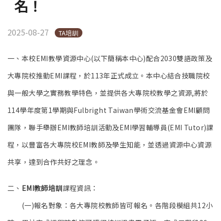
名！
2025-08-27
TA培訓
一、本校EMI教學資源中心(以下簡稱本中心)
配合2030雙語政策及
大專院校推動EMI課程，
於113年正式成立。
本中心結合技職院校
與一般大學之實務教學特色，
並提供各大專院校教學之資源,
將於
114學年度第1學期與Fulbright Taiwan學術交流基金會EMI顧問
團隊，
聯手舉辦EMI教師培訓活動及EMI學習輔導員(EMI Tutor)課
程，以豐富各大專院校EMI教師及學生知能，
並透過資源中心資源
共享，達到合作共好之理念。
二、
EMI教師培訓
課程資訊：
(一)報名對象：各大專院校教師皆可報名。
各階段模組共12小