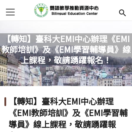
Jump to Main content
Jump to Navigation
首頁
Open submenu (關於中心)
關於中心
最新消息
【轉知】臺科大EMI中心辦理《EMI
教師培訓》及《EMI學習輔導員》線
Open submenu (教師專區)
教師專區
您在這裡
上課程，敬請踴躍報名！
Open submenu (學生專區)
學生專區
首頁
-
最新消息
-
TA培訓
Open submenu (語文研習與活動)
語文研習與活動
法規辦法與申請表
【轉知】臺科大EMI中心辦理
English
(link is external)
《EMI教師培訓》及《EMI學習輔
導員》線上課程，敬請踴躍報