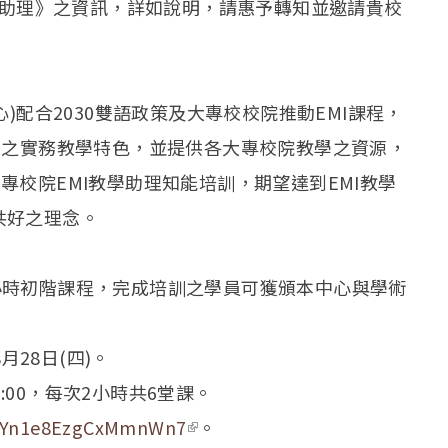
教學助理》之資訊，詳如說明，請惠予轉知並邀請貴校
)配合2030雙語政策及大專校校院推動EMI課程，
學之實務教學特色，並提供各大專校院教學之資源，
各大專校院EMI教學助理知能培訓，期望達到EMI教學
共好之理念。
6小時初階課程，完成培訓之學員可獲頒本中心與學術
28日(四)。
17:00，每次2小時共6堂課。
e/NYn1e8EzgCxMmnWn7
(link is external)
。