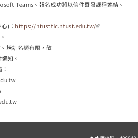
rosoft Teams。報名成功將以信件寄發課程連結。
心)：
https://ntusttlc.ntust.edu.tw/
(link is
名。
external)
。培訓名額有限，敬
通知。
箱：
du.tw
w
du.tw