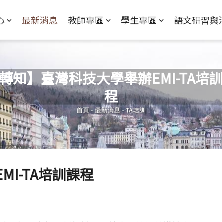
Jump to Main content
Jump to Navigation
心
最新消息
教師專區
學生專區
語文研習與
轉知】臺灣科技大學舉辦EMI-TA培
程
您在這裡
首頁
-
最新消息
-
TA培訓
I-TA培訓課程