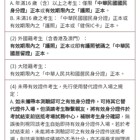
A. 年滿16 歲（含）以上之考生：僅限
「中華民國國民
身分證」正本
或
有效期限內之「護照」正本
。
B. 未滿16 歲之考生：「中華民國國民身分證」正本或
有效期限內之「護照」正本或「健保IC卡」正本。
(2) 外國籍考生（含香港及澳門）：
有效期限內之「護照」正本
或
印有護照號碼之「中華民
國居留證」正本
。
(3) 大陸籍考生：
有效期限內之「中華人民共和國居民身分證」正本。
(4) 未帶有效證件考生，先行使用替代證件入場之規
定：
A.
如未攜帶本測驗認可之有效身分證件，可持其它替
代證件入場。但須請考生聯繫親友，將有效身分證件於
考試結束前送抵考場試務中心，補辦考生身分確認
，無
誤後則視同該考生自始即持有效身分證件入場。若於考
試結束前，未能將本測驗認可之有效身分證件送抵考
場，則該場測驗成績將仍不予計分，亦不得要求辦理退