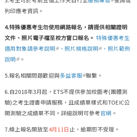
列印應考資訊。
external)
4.
特殊優惠考生勿使用網路報名，請提供相關證明
文件、
照片電子檔至校方窗口報名。
特殊優惠考生
適用對象請參考說明
(link is external)
、
照片規格說明
(link is
、
照片範例
說明
(link is external)
。
external)
5.報名相關問題歡迎與
多益客服
(link is external)
聯繫。
6.自2018年3月起，ETS不提供參加校園考(團體測
驗)之考生證書申請服務，且成績單樣式和TOEIC公
開測驗之成績單不同。詳細說明可參考
官網
。
7.線上報名開放至
4月11日
止，逾期恕不受理。