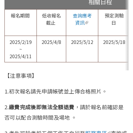
相關日程
報名期間
低收報名
查詢應考
預定測驗
截止
資訊
(link is external)
日
2025/2/19
2025/4/8
2025/5/12
2025/5/18
~
2025/4/11
【注意事項】
1.初次報名請先申請帳號並上傳合格照片。
2.
繳費完成後即無法全額退費
，請於報名前確認是
否可以配合測驗時間及場地 。
3.考生可於考前五個工作天自行至
服務專區
(link is
查詢或