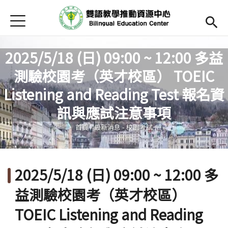
Jump to Main content
Jump to Navigation
首頁
Open submenu (關於中心)
關於中心
2025/5/18 (日) 09:00 ~ 12:00 多益
最新消息
測驗校園考（英才校區） TOEIC
Open submenu (教師專區)
教師專區
Listening and Reading Test 報名資
您在這裡
訊與應試注意事項
Open submenu (學生專區)
學生專區
首頁
-
最新消息
-
校園考試
Open submenu (語文研習與活動)
語文研習與活動
法規辦法與申請表
2025/5/18 (日) 09:00 ~ 12:00 多
English
(link is external)
益測驗校園考（英才校區）
TOEIC Listening and Reading