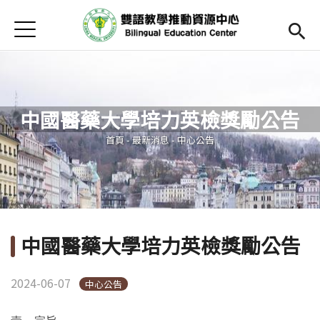
Jump to Main content
Jump to Navigation
首頁
Open submenu (關於中心)
關於中心
最新消息
中國醫藥大學培力英檢獎勵公告
Open submenu (教師專區)
教師專區
您在這裡
首頁
-
最新消息
-
中心公告
Open submenu (學生專區)
學生專區
Open submenu (語文研習與活動)
語文研習與活動
法規辦法與申請表
中國醫藥大學培力英檢獎勵公告
English
(link is external)
2024-06-07
中心公告