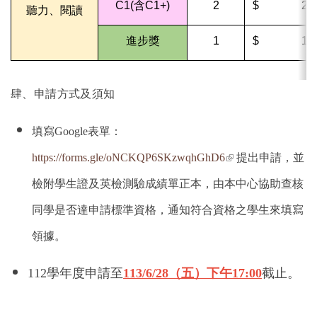
C1(含C1+)
2
$ 2,0
聽力、閱讀
進步獎
1
$ 1,0
肆、申請方式及須知
填寫Google表單：
(link is external)
https://forms.gle/oNCKQP6SKzwqhGhD6
提出申請，並
檢附學生證及英檢測驗成績單正本，由本中心協助查核
同學是否達申請標準資格，通知符合資格之學生來填寫
領據。
112學年度申請至
113/6/28（五）下午17:00
截止。