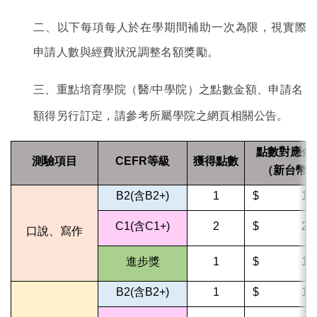
二、以下每項每人於在學期間補助一次為限，視實際
申請人數與經費狀況調整名額獎勵。
三、重點培育學院（醫/中學院）之點數金額、申請名
額得另行訂定，請參考所屬學院之網頁相關公告。
點數對應金
測驗項目
CEFR等級
獲得點數
（新台幣
B2(含B2+)
1
$ 1,0
C1(含C1+)
2
$ 2,0
口說、寫作
進步獎
1
$ 1,0
B2(含B2+)
1
$ 1,0