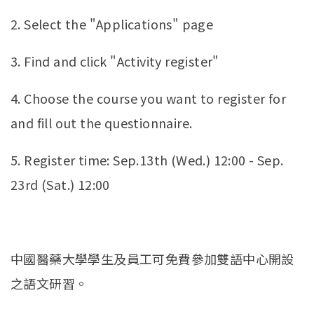
2. Select the "Applications" page
3. Find and click "Activity register"
4. Choose the course you want to register for
and fill out the questionnaire.
5. Register time: Sep.13th (Wed.) 12:00 - Sep.
23rd (Sat.) 12:00
中國醫藥大學學生及員工可免費參加雙語中心開設
之語文研習。