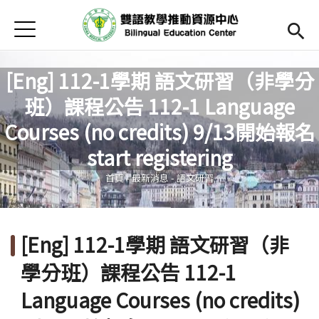
Jump to Main content
Jump to Navigation
首頁
Open submenu (關於中心)
關於中心
[Eng] 112-1學期 語文研習（非學分
最新消息
班）課程公告 112-1 Language
Open submenu (教師專區)
教師專區
Courses (no credits) 9/13開始報名
您在這裡
start registering
Open submenu (學生專區)
學生專區
首頁
-
最新消息
-
語文研習
Open submenu (語文研習與活動)
語文研習與活動
法規辦法與申請表
[Eng] 112-1學期 語文研習（非
English
(link is external)
學分班）課程公告 112-1
Language Courses (no credits)