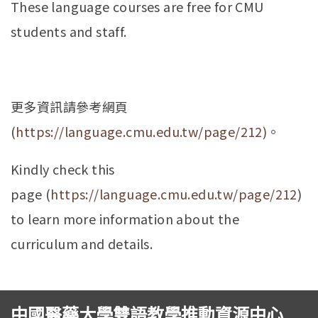
These language courses are free for CMU
students and staff.
更多資訊請參考網頁
(
https://language.cmu.edu.tw/page/212)
。
Kindly check this
page (
https://language.cmu.edu.tw/page/212
)
to learn more information about the
curriculum and details.
中國醫藥大學雙語教學推動資源中心