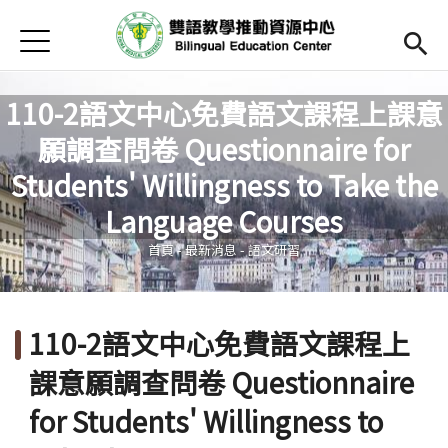
Jump to Main content
Jump to Navigation
首頁
Open submenu (關於中心)
關於中心
110-2語文中心免費語文課程上課意
最新消息
願調查問卷 Questionnaire for
Open submenu (教師專區)
教師專區
Students' Willingness to Take the
您在這裡
Language Courses
Open submenu (學生專區)
學生專區
首頁
-
最新消息
-
語文研習
Open submenu (語文研習與活動)
語文研習與活動
法規辦法與申請表
110-2語文中心免費語文課程上
English
(link is external)
課意願調查問卷 Questionnaire
for Students' Willingness to