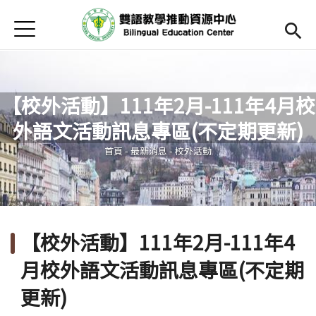
Jump to Main content
Jump to Navigation
首頁
Open submenu (關於中心)
關於中心
最新消息
【校外活動】111年2月-111年4月校
Open submenu (教師專區)
教師專區
外語文活動訊息專區(不定期更新)
您在這裡
Open submenu (學生專區)
學生專區
首頁
-
最新消息
-
校外活動
Open submenu (語文研習與活動)
語文研習與活動
法規辦法與申請表
【校外活動】111年2月-111年4
English
(link is external)
月校外語文活動訊息專區(不定期
更新)