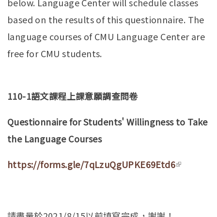
below. Language Center will schedule classes
based on the results of this questionnaire. The
language courses of CMU Language Center are
free for CMU students.
110-1
語文課程上課意願調查問卷
Questionnaire for Students' Willingness to Take
the Language Courses
https://forms.gle/7qLzuQgUPKE69Etd6
(link is
external)
請盡量於2021/8/15以前填寫完成，謝謝！