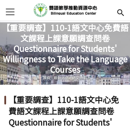
Jump to Main content
Jump to Navigation
首頁
Open submenu (關於中心)
關於中心
【重要調查】110-1語文中心免費語
最新消息
文課程上課意願調查問卷
Questionnaire for Students'
Open submenu (教師專區)
教師專區
您在這裡
Willingness to Take the Language
Open submenu (學生專區)
學生專區
Courses
Open submenu (語文研習與活動)
語文研習與活動
首頁
-
最新消息
-
語文研習
法規辦法與申請表
【重要調查】110-1語文中心免
English
(link is external)
費語文課程上課意願調查問卷
Questionnaire for Students'