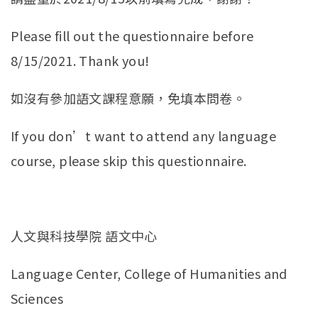
Please fill out the questionnaire before
8/15/2021. Thank you!
如沒有參加語文課程意願，免填本問卷。
If you don’t want to attend any language
course, please skip this questionnaire.
人文與科技學院 語文中心
Language Center, College of Humanities and
Sciences