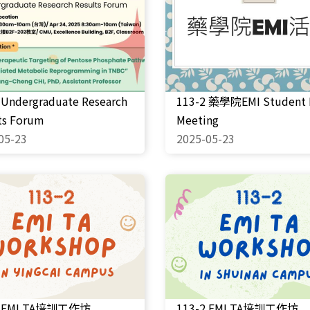
 Undergraduate Research
113-2 藥學院EMI Student 
ts Forum
Meeting
05-23
2025-05-23
2 EMI TA培訓工作坊
113-2 EMI TA培訓工作坊